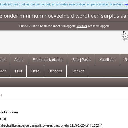
 gebruik van cookies om uw bezoek en winkelen eenvoudiger en persoonlijker te maken
re
me onder minimum hoeveelheid wordt een surplus aa
Om te kunnen bestellen moet u inloggen.
klik hier
om in te loggen
lees
Apero
Frieten en kroketten
Rijst | Pasta
Maaltijden
Sn
iden
Fruit
Pizza
Desserts
Dranken
n
roductnaam
tuur
mbachtelijke asperge garnaalkroketjes gastronello 12x(60x20 gr)
[ 15524 ]