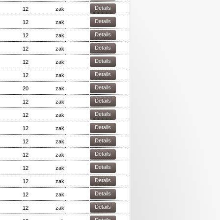
Details
12
zak
Details
12
zak
Details
12
zak
Details
12
zak
Details
12
zak
Details
12
zak
Details
20
zak
Details
12
zak
Details
12
zak
Details
12
zak
Details
12
zak
Details
12
zak
Details
12
zak
Details
12
zak
Details
12
zak
Details
12
zak