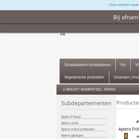
Deze website maakt
Bij afna
FR
Schaaldieren/ schelpdieren
Vis
V
Vegetarische produkten
Groenten | Kru
U BEKIJKT MOMENTEEL:
APERO
Subdepartementen
Producte
Apero Frituur
P
Apero oven
Apero Fri
Apero enkel ontdooien
Apero glaasjes
a