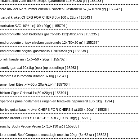
mbachtelijke zalm dille kroketjes gastronello 12x(60x20 gr)
[ 155233 ]
pero mix deluxe 'summer edition' 6 soorten Gastronello 5x(6x10x20 gr)
[ 155242 ]
Itterbal kroket CHEFS FOR CHEFS 8 x(100 x 22gr)
[ 15543 ]
itterballen AVG 10% 1x(100 x20gr)
[ 155701 ]
lend croquette beef kroketjes gastronello 12x(50x20 gr)
[ 155235 ]
lend croquette crispy chicken gastronello 12x(50x20 gr)
[ 155237 ]
lend croquette original gastronello 12x(50x20 gr)
[ 155239 ]
orrelfrikandel mini 1x(+-50 x 20gr)
[ 155702 ]
utterfly garnaal 10x1kg (net) (op bestelling)
[ 16263 ]
alamares a la romana islamar 8x1kg
[ 12941 ]
amembert Bites x(+-50 x 20gr/stuk)
[ 155703 ]
hicken Cigar Oriental 1x(50 x20gr)
[ 155704 ]
hiperones pane / calamares ringen en tentakels gepaneerd 10 x 1kg
[ 1294 ]
horizo geitenkaas kroket CHEFS FOR CHEFS 8 x(100 x 20gr)
[ 15538 ]
horizo kroket CHEFS FOR CHEFS 8 x(100 x 18gr)
[ 15539 ]
runchy Suchi Veggie Vegan 1x(10x130 gr)
[ 155705 ]
ierendonck Beef Croquette mestdagh one bite 20 gr (6x 62 st )
[ 15622 ]