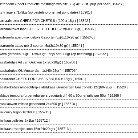
ierendonck beef Croquette mestdagh two bite 35 g 4x 55 st -prijs per 55st
[ 15623 ]
isch fingers /1x5kg (op bestelling-prijs niet up to date)
[ 15901 ]
arnaalkroket CHEFS FOR CHEFS 8 x(100 x 18gr)
[ 15542 ]
arnaalkroket tapa CHEFS FOR CHEFS 8 x(60 x 30gr)
[ 15536 ]
astronello apero mix deluxe 6 soorten 5x(6x10x20 gr)
[ 155240 ]
astronello tapas mix 3 soorten 6x(3x10x30 gr)
[ 155241 ]
yoza garnalen 30gr - 12x600gr - prijs per 600gr (op bestelling)
[ 162632 ]
aasballetjes Ad van Geloven 1x(96x20gr)
[ 155708 ]
aasballetjes Old Amsterdam 1x(40x25gr )
[ 155709 ]
aaskroket CHEFS FOR CHEFS 8 x(100 x 18gr)
[ 15541 ]
aaskroketjes ambachtelijke abdijkaas Grimbergen Gastronello 12x(60x20gr)
[ 15520 ]
akiage tempura (groenteburgers vegetarisch) 60 x 50gr et prijs per 50gr
[ 16269 ]
rabklauwen imitatie gepaneerd 24x500 gr
[ 155710 ]
ini curry trigon 10x60 st
[ 155711 ]
ini kaasballetjes 6x1kg
[ 155712 ]
ini kaaskroketjes leon 15x(24x20 gr)
[ 155713 ]