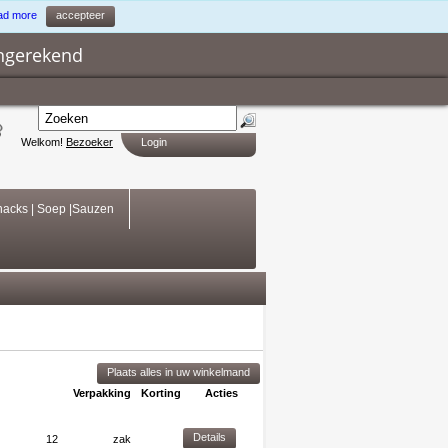
ad more
accepteer
ngerekend
Welkom!
Bezoeker
Login
acks | Soep |Sauzen
Plaats alles in uw winkelmand
Verpakking
Korting
Acties
Details
12
zak