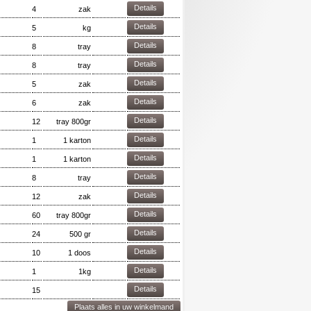
Details
4
zak
Details
5
kg
Details
8
tray
Details
8
tray
Details
5
zak
Details
6
zak
Details
12
tray 800gr
Details
1
1 karton
Details
1
1 karton
Details
8
tray
Details
12
zak
Details
60
tray 800gr
Details
24
500 gr
Details
10
1 doos
Details
1
1kg
Details
15
Plaats alles in uw winkelmand