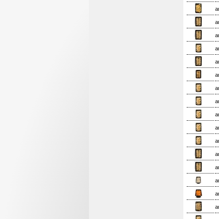
a
a
a
a
a
a
a
a
a
a
a
a
a
a
a
a