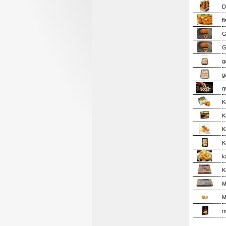
D
f
G
G
g
g
g
K
K
K
K
k
K
M
M
m