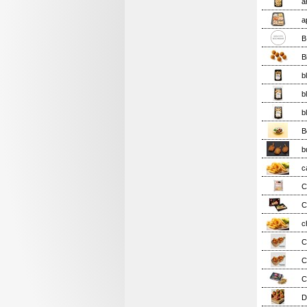
a
a
B
B
b
b
b
B
b
c
C
C
c
C
C
C
D