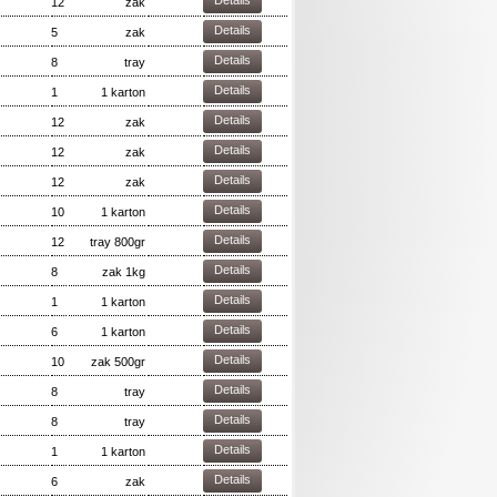
Details
12
zak
Details
5
zak
Details
8
tray
Details
1
1 karton
Details
12
zak
Details
12
zak
Details
12
zak
Details
10
1 karton
Details
12
tray 800gr
Details
8
zak 1kg
Details
1
1 karton
Details
6
1 karton
Details
10
zak 500gr
Details
8
tray
Details
8
tray
Details
1
1 karton
Details
6
zak