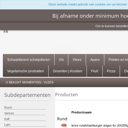
Deze website maakt gebruik van cookies om uw bezoek 
Bij afname onder minimum hoe
Om te kunnen bestellen
FR
Schaaldieren/ schelpdieren
Vis
Vlees
Apero
Frieten en k
Vegetarische produkten
Groenten | Kruiden
Fruit
Pizza
De
U BEKIJKT MOMENTEEL:
VLEES
Subdepartementen
Producten
Rund
Productnaam
Varken
Rund
Kalf
Lam
ierse rundshamburger angus 6x (6X200gr)