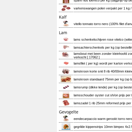
spare ribs ibereco per kg (dagprijs-op be
varkenswangen polen verpakt per 1 kg / p
Kalf
vitello tonnato torro nero (100% filet d'a
Lam
lams schenkelschijven rose vitelco (witt
lamsachterschenkels per kg (op bestelli
lamsbout met been zonder kleinhoofd zond
verkocht
[ 17062 ]
lamsfilet ( per kg) wordt per karton verko
lamskroon korte snit 8 rib 40/00mm klei
lamskroon standaard 75mm per kg (op bes
lamsrump (dikke lende) per kg (op bestel
lamsschouder oyster cut sh/on prijs per 
lamszadel 1 rib 25mm reformed prijs per 
Gevogelte
eendecarpaccio warm gerookt torro nero
gegrilde kippenstrips 10mm bimpex 4x2.5