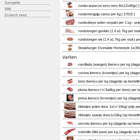
Gevogelte
rundscarpaccio torro nero 8x(12x80gr)
[
Wild
rundsmergpijp canou per kg
[ 17015 ]
Exotisch vlees
rundsribeye polen verpakt per 1 kg - pri
rundstongen gevlekt (1.4 a1.7kg per stuk
rundstongen wit (1.4 a1.7kg per stuk) pe
Steakburger Ovenable Homestyle 1x(3
Varken
carrillada (wangen) ibereco per kg (dagpr
corona ibereco (kroontjes) per kg (dagpri
lomo ibereco per kg (dagprijs-op bestelli
pluma ibereco (+/-5a6kg per doos) per kg
presa ibereco (kroontjes) per kg (dagprij
ribbetjes polen doos 1x(+/-10kg)-prijs per
ribbetjes spanje doos1x10kg (op bestelli
secreto ibereco per kg (dagprijs-op beste
solomillo (filet pure) per kg (dagprijs-op b