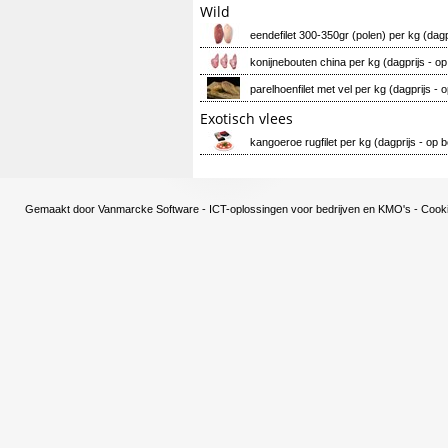
Wild
eendefilet 300-350gr (polen) per kg (dagpr
konijnebouten china per kg (dagprijs - op
parelhoenfilet met vel per kg (dagprijs - 
Exotisch vlees
kangoeroe rugfilet per kg (dagprijs - op 
Gemaakt door
Vanmarcke Software - ICT-oplossingen voor bedrijven en KMO's
-
Cooki