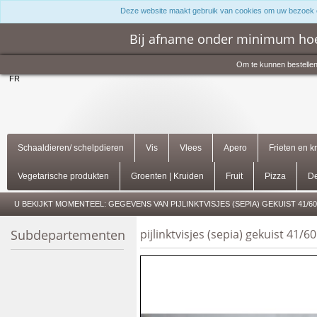
Deze website maakt gebruik van cookies om uw bezoek 
Bij afname onder minimum hoe
Om te kunnen bestellen
FR
Schaaldieren/ schelpdieren
Vis
Vlees
Apero
Frieten en k
Vegetarische produkten
Groenten | Kruiden
Fruit
Pizza
De
U BEKIJKT MOMENTEEL:
GEGEVENS VAN PIJLINKTVISJES (SEPIA) GEKUIST 41/6
Subdepartementen
pijlinktvisjes (sepia) gekuist 41/