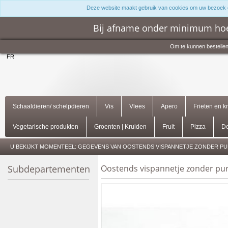
Deze website maakt gebruik van cookies om uw bezoek 
Bij afname onder minimum hoe
Om te kunnen bestellen
FR
Schaaldieren/ schelpdieren
Vis
Vlees
Apero
Frieten en k
Vegetarische produkten
Groenten | Kruiden
Fruit
Pizza
De
U BEKIJKT MOMENTEEL:
GEGEVENS VAN OOSTENDS VISPANNETJE ZONDER PUR
Subdepartementen
Oostends vispannetje zonder pur