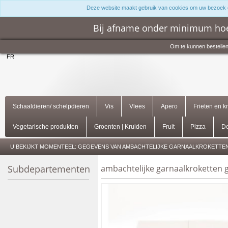
Deze website maakt gebruik van cookies om uw bezoek 
Bij afname onder minimum hoe
Om te kunnen bestellen
FR
Schaaldieren/ schelpdieren
Vis
Vlees
Apero
Frieten en k
Vegetarische produkten
Groenten | Kruiden
Fruit
Pizza
De
U BEKIJKT MOMENTEEL:
GEGEVENS VAN AMBACHTELIJKE GARNAALKROKETTEN
Subdepartementen
ambachtelijke garnaalkroketten 